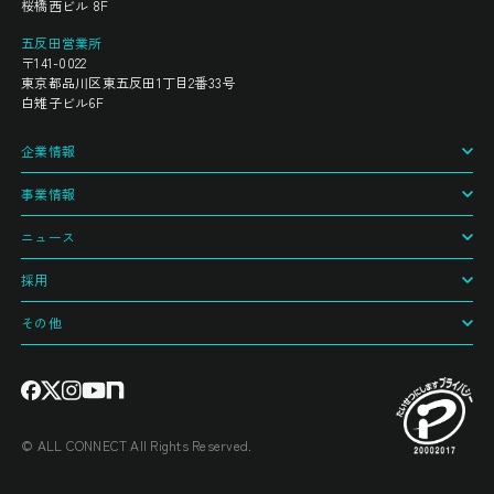
桜橋西ビル 8F
五反田営業所
〒141-0022
東京都品川区東五反田1丁目2番33号
白雉子ビル6F
企業情報
事業情報
ニュース
採用
その他
© ALL CONNECT All Rights Reserved.