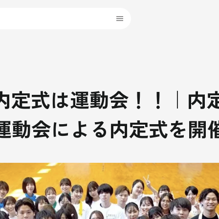
内定式は運動会！！｜内定
運動会による内定式を開