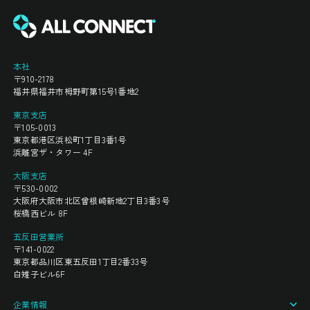
本社
〒910-2178
福井県福井市栂野町第15号1番地2
東京支店
〒105-0013
東京都港区浜松町1丁目3番1号
浜離宮ザ・タワー 4F
大阪支店
〒530-0002
大阪府大阪市北区曾根崎新地2丁目3番3号
桜橋西ビル 8F
五反田営業所
〒141-0022
東京都品川区東五反田1丁目2番33号
白雉子ビル6F
企業情報