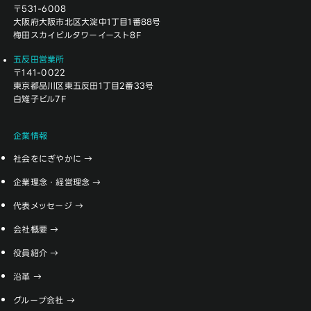
〒531-6008
大阪府大阪市北区大淀中1丁目1番88号
梅田スカイビルタワーイースト8F
五反田営業所
〒141-0022
東京都品川区東五反田1丁目2番33号
白雉子ビル7F
企業情報
社会をにぎやかに
企業理念・経営理念
代表メッセージ
会社概要
役員紹介
沿革
グループ会社