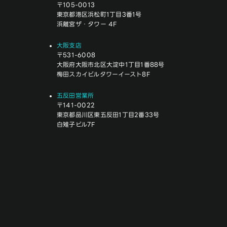
〒105-0013
東京都港区浜松町1丁目3番1号
浜離宮ザ・タワー 4F
大阪支店
〒531-6008
大阪府大阪市北区大淀中1丁目1番88号
梅田スカイビルタワーイースト8F
五反田営業所
〒141-0022
東京都品川区東五反田1丁目2番33号
白雉子ビル7F