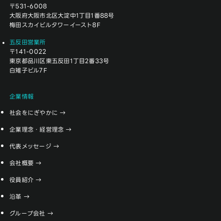
〒531-6008
大阪府大阪市北区大淀中1丁目1番88号
梅田スカイビルタワーイースト8F
五反田営業所
〒141-0022
東京都品川区東五反田1丁目2番33号
白雉子ビル7F
企業情報
社会をにぎやかに
企業理念・経営理念
代表メッセージ
会社概要
役員紹介
沿革
グループ会社