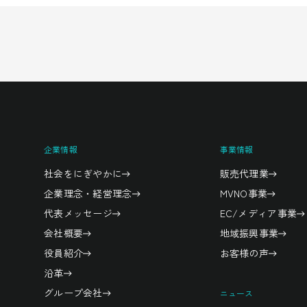
企業情報
事業情報
社会をにぎやかに
販売代理業
企業理念・経営理念
MVNO事業
代表メッセージ
EC/メディア事業
会社概要
地域振興事業
役員紹介
お客様の声
沿革
グループ会社
ニュース