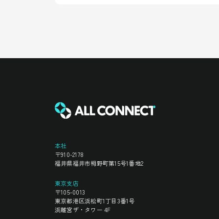
本社
〒910-2178
福井県福井市栂野町第15号1番地2
東京支店
〒105-0013
東京都港区浜松町1丁目3番1号
浜離宮ザ・タワー 4F