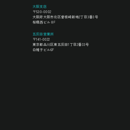
大阪支店
〒530-0002
大阪府大阪市北区曾根崎新地2丁目3番3号
桜橋西ビル 8F
五反田営業所
〒141-0022
東京都品川区東五反田1丁目2番33号
白雉子ビル6F