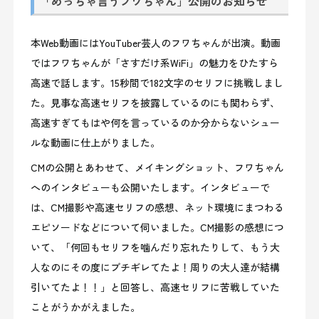
「めっちゃ言うフワちゃん」公開のお知らせ
本Web動画にはYouTuber芸人のフワちゃんが出演。動画
ではフワちゃんが「さすだけ系WiFi」の魅力をひたすら
高速で話します。15秒間で182文字のセリフに挑戦しまし
た。見事な高速セリフを披露しているのにも関わらず、
高速すぎてもはや何を言っているのか分からないシュー
ルな動画に仕上がりました。
CMの公開とあわせて、メイキングショット、フワちゃん
へのインタビューも公開いたします。インタビューで
は、CM撮影や高速セリフの感想、ネット環境にまつわる
エピソードなどについて伺いました。CM撮影の感想につ
いて、「何回もセリフを噛んだり忘れたりして、もう大
人なのにその度にブチギレてたよ！周りの大人達が結構
引いてたよ！！」と回答し、高速セリフに苦戦していた
ことがうかがえました。