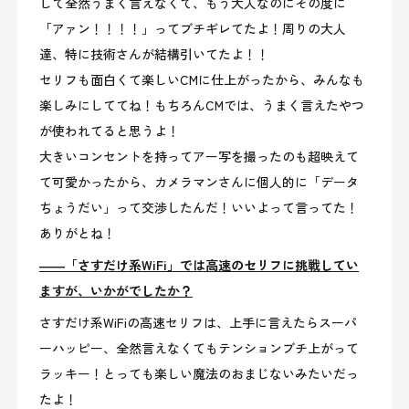
して全然うまく言えなくて、もう大人なのにその度に
「アァン！！！！」ってブチギレてたよ！周りの大人
達、特に技術さんが結構引いてたよ！！
セリフも面白くて楽しいCMに仕上がったから、みんなも
楽しみにしててね！もちろんCMでは、うまく言えたやつ
が使われてると思うよ！
大きいコンセントを持ってアー写を撮ったのも超映えて
て可愛かったから、カメラマンさんに個人的に「データ
ちょうだい」って交渉したんだ！いいよって言ってた！
ありがとね！
――「さすだけ系WiFi」では高速のセリフに挑戦してい
ますが、いかがでしたか？
さすだけ系WiFiの高速セリフは、上手に言えたらスーパ
ーハッピー、全然言えなくてもテンションブチ上がって
ラッキー！とっても楽しい魔法のおまじないみたいだっ
たよ！