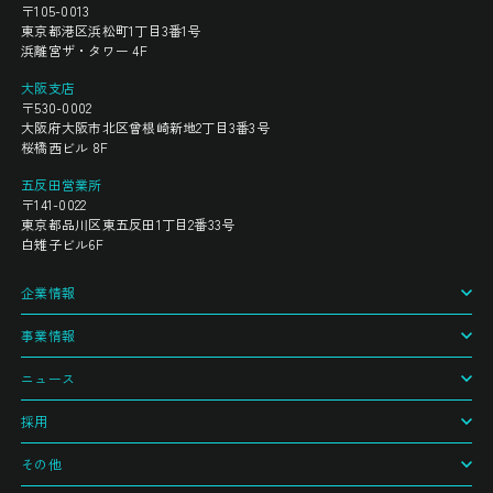
〒105-0013
東京都港区浜松町1丁目3番1号
浜離宮ザ・タワー 4F
大阪支店
〒530-0002
大阪府大阪市北区曾根崎新地2丁目3番3号
桜橋西ビル 8F
五反田営業所
〒141-0022
東京都品川区東五反田1丁目2番33号
白雉子ビル6F
企業情報
事業情報
ニュース
採用
その他