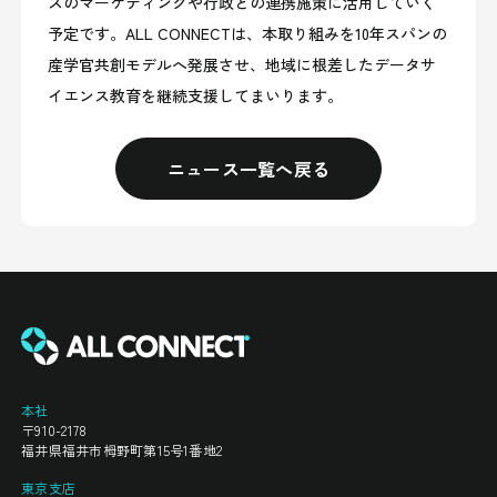
ズのマーケティングや行政との連携施策に活用していく
予定です。ALL CONNECTは、本取り組みを10年スパンの
産学官共創モデルへ発展させ、地域に根差したデータサ
イエンス教育を継続支援してまいります。
ニュース一覧へ戻る
本社
〒910-2178
福井県福井市栂野町第15号1番地2
東京支店