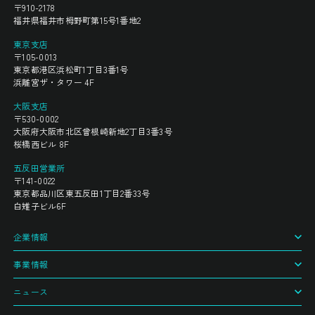
〒910-2178
福井県福井市栂野町第15号1番地2
東京支店
〒105-0013
東京都港区浜松町1丁目3番1号
浜離宮ザ・タワー 4F
大阪支店
〒530-0002
大阪府大阪市北区曾根崎新地2丁目3番3号
桜橋西ビル 8F
五反田営業所
〒141-0022
東京都品川区東五反田1丁目2番33号
白雉子ビル6F
企業情報
事業情報
ニュース