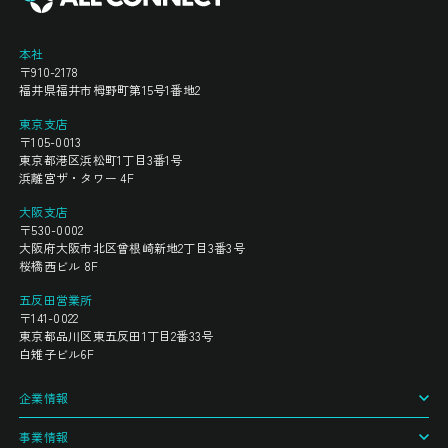
本社
〒910-2178
福井県福井市栂野町第15号1番地2
東京支店
〒105-0013
東京都港区浜松町1丁目3番1号
浜離宮ザ・タワー 4F
大阪支店
〒530-0002
大阪府大阪市北区曾根崎新地2丁目3番3号
桜橋西ビル 8F
五反田営業所
〒141-0022
東京都品川区東五反田1丁目2番33号
白雉子ビル6F
企業情報
事業情報