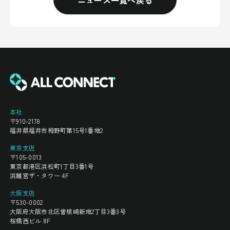
ニュース一覧へ戻る
本社
〒910-2178
福井県福井市栂野町第15号1番地2
東京支店
〒105-0013
東京都港区浜松町1丁目3番1号
浜離宮ザ・タワー 4F
大阪支店
〒530-0002
大阪府大阪市北区曾根崎新地2丁目3番3号
桜橋西ビル 8F