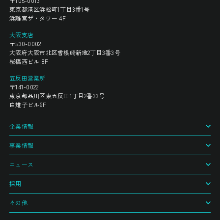
〒105-0013
東京都港区浜松町1丁目3番1号
浜離宮ザ・タワー 4F
大阪支店
〒530-0002
大阪府大阪市北区曾根崎新地2丁目3番3号
桜橋西ビル 8F
五反田営業所
〒141-0022
東京都品川区東五反田1丁目2番33号
白雉子ビル6F
企業情報
事業情報
ニュース
採用
その他