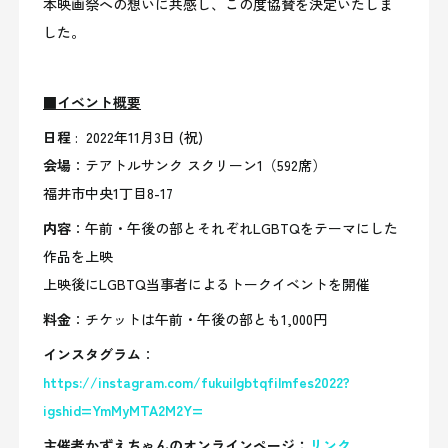
本映画祭への想いに共感し、この度協賛を決定いたしま
した。
■イベント概要
日程
: 2022年11月3日 (祝)
会場
：テアトルサンク スクリーン1（592席）
福井市中央1丁目8-17
内容
：午前・午後の部とそれぞれLGBTQをテーマにした
作品を上映
上映後にLGBTQ当事者によるトークイベントを開催
料金
：チケットは午前・午後の部とも1,000円
インスタグラム
：
https://instagram.com/fukuilgbtqfilmfes2022?
igshid=YmMyMTA2M2Y=
主催者かずえちゃんのオンラインページ：
リンク