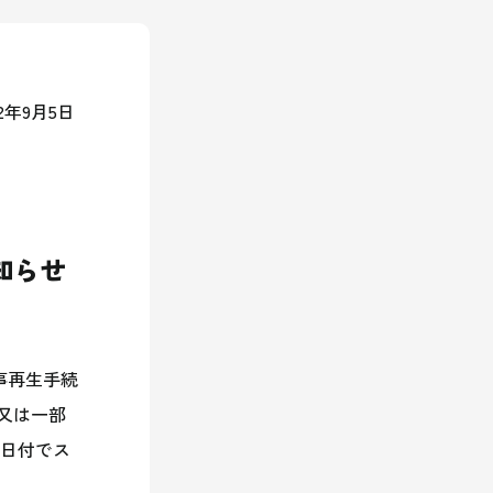
2
年
9
月5
日
知らせ
事再生手続
又は一部
日付でス