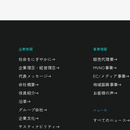
企業情報
事業情報
社会をにぎやかに
販売代理業
企業理念・経営理念
MVNO事業
代表メッセージ
EC/メディア事業
会社概要
地域振興事業
役員紹介
お客様の声
沿革
グループ会社
ニュース
企業文化
すべてのニュース
サスティナビリティ