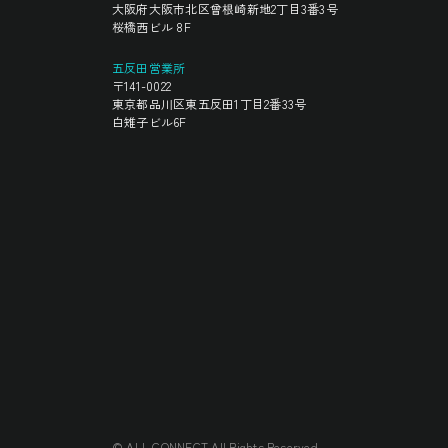
大阪府大阪市北区曾根崎新地2丁目3番3号
桜橋西ビル 8F
五反田営業所
〒141-0022
東京都品川区東五反田1丁目2番33号
白雉子ビル6F
© ALL CONNECT All Rights Reserved.