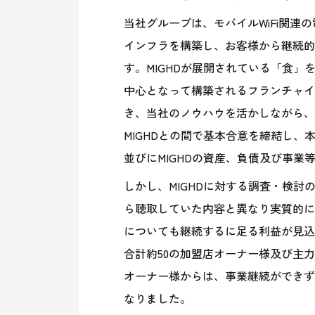
当社グループは
、
モバイル
WiFi
関連の
インフラを構築し、お客様から継続的
す。
MIGHD
が展開されている「食」
中心となって構築されるフランチャイ
き、当社のノウハウを活かしながら
、
MIGHD
との間で基本合意を締結し、
並びに
MIGHD
の資産、負債及び事業
しかし、
MIGHD
に対する調査
・
検討
ら聴取していた内容と異なり実質的に
についても継続するに足る利益が見込
合計約
50
の加盟店オーナー様及び主
オーナー様からは
、
事業継続ができず
なりました
。