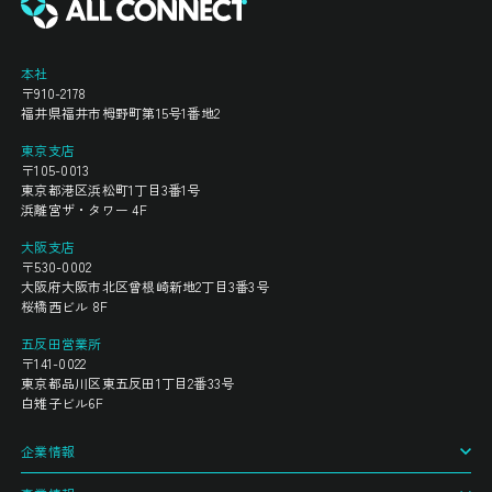
本社
〒910-2178
福井県福井市栂野町第15号1番地2
東京支店
〒105-0013
東京都港区浜松町1丁目3番1号
浜離宮ザ・タワー 4F
大阪支店
〒530-0002
大阪府大阪市北区曾根崎新地2丁目3番3号
桜橋西ビル 8F
五反田営業所
〒141-0022
東京都品川区東五反田1丁目2番33号
白雉子ビル6F
企業情報