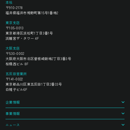
本社
〒910-2178
福井県福井市栂野町第15号1番地2
東京支店
〒105-0013
東京都港区浜松町1丁目3番1号
浜離宮ザ・タワー 4F
大阪支店
〒530-0002
大阪府大阪市北区曾根崎新地2丁目3番3号
桜橋西ビル 8F
五反田営業所
〒141-0022
東京都品川区東五反田1丁目2番33号
白雉子ビル6F
企業情報
事業情報
ニュース