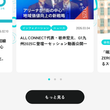
インフォメーション
ニュース
2026.03.04
6.02.10
ALL CONNECT代表・岩井宏太、G1九
回線
会社
州2025に登壇ーセッション動画公開ー
心
「端
ZE
生。
るス
もっと見る