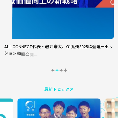
A
L
L
C
O
N
N
E
C
T
代
表
・
岩
井
宏
太
、
G
1
九
州
2
0
2
5
に
登
壇
ー
セ
ッ
シ
ョ
ン
動
画
公
開
ー
最新トピックス