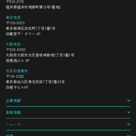
〒910-2178
福井県福井市栂野町第15号1番地2
東京支店
〒105-0013
東京都港区浜松町1丁目3番1号
浜離宮ザ・タワー 4F
大阪支店
〒530-0002
大阪府大阪市北区曾根崎新地2丁目3番3号
桜橋西ビル 8F
五反田営業所
〒141-0022
東京都品川区東五反田1丁目2番33号
白雉子ビル6F
企業情報
事業情報
ニュース
採用