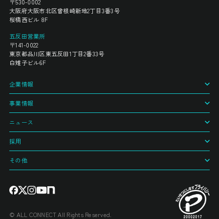
〒530-0002
大阪府大阪市北区曾根崎新地2丁目3番3号
桜橋西ビル 8F
五反田営業所
〒141-0022
東京都品川区東五反田1丁目2番33号
白雉子ビル6F
企業情報
事業情報
ニュース
採用
その他
© ALL CONNECT All Rights Reserved.