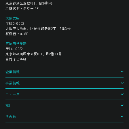
東京都港区浜松町1丁目3番1号
浜離宮ザ・タワー 4F
大阪支店
〒530-0002
大阪府大阪市北区曾根崎新地2丁目3番3号
桜橋西ビル 8F
五反田営業所
〒141-0022
東京都品川区東五反田1丁目2番33号
白雉子ビル6F
企業情報
事業情報
ニュース
採用
その他