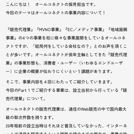
こんにちは！ オールコネクトの採用担当です。
今回のテーマはオールコネクトの事業内容について！
『販売代理業』『MVNO事業』『EC／メディア事業』『地域振興
事業』の4つの事業を柱に様々な事業展開をしているオールコネ
クトですが、「結局何をしている会社なの？」とのお声を頂くこ
とが多いです。オールコネクトが長年主軸としてきた『販売代理
業』の事業形態も、消費者・ユーザー（いわゆるエンドユーザ
ー）に企業の概要が伝わりにくいという課題があります。
そこで、事業内容を４回にわたってご紹介していきます。
今回のPart１でご紹介する事業は、設立当初から行っている『販
売代理業』について。
オールコネクトの販売代理業は、通信のWeb販売の中で国内最大
級の取次件数を誇ります。
20年程前の設立当時はそれほど普及していなかった、インターネ
ットで通信を販売するという販路の確立までの歴史や、事業の強