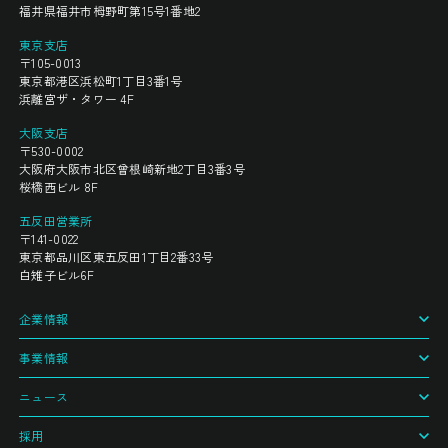
福井県福井市栂野町第15号1番地2
東京支店
〒105-0013
東京都港区浜松町1丁目3番1号
浜離宮ザ・タワー 4F
大阪支店
〒530-0002
大阪府大阪市北区曾根崎新地2丁目3番3号
桜橋西ビル 8F
五反田営業所
〒141-0022
東京都品川区東五反田1丁目2番33号
白雉子ビル6F
企業情報
事業情報
ニュース
採用