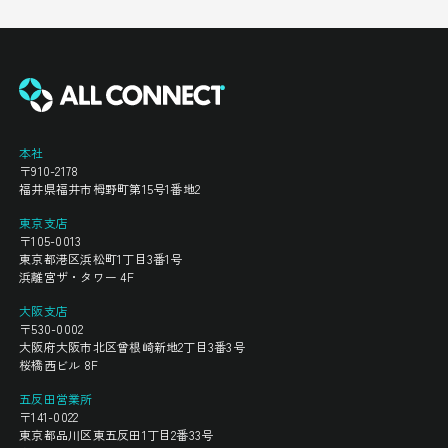
本社
〒910-2178
福井県福井市栂野町第15号1番地2
東京支店
〒105-0013
東京都港区浜松町1丁目3番1号
浜離宮ザ・タワー 4F
大阪支店
〒530-0002
大阪府大阪市北区曾根崎新地2丁目3番3号
桜橋西ビル 8F
五反田営業所
〒141-0022
東京都品川区東五反田1丁目2番33号