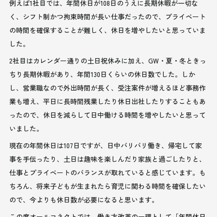
例えば1社目では、年間休日が108日のうえに長期休暇が一切な
く、シフト制かつ拘束時間が長い仕事だったので、プライベート
の時間を確保することが難しく、休日を増やしたいと思っていま
した。
2社目はカレンダー通りの土日祝休みに加え、GW・夏・冬ときっ
ちり長期休暇があり、年間130日くらいの休日数でした。しか
し、営業職なので外出時間が長く、受注案件が増えるほど事務作
業も増え、平日に長時間残業したり休日出社したりすることもあ
ったので、休日を減らして日中働ける時間を増やしたいと思って
いました。
現在の年間休日は107日ですが、日中バリバリ働き、帰宅して家
事を手伝ったり、土日は趣味を楽しんだり家族と過ごしたりと、
仕事とプライベートのバランスが取れていると感じています。も
ちろん、将来子どもが生まれたら育児に関わる時間を確保したい
ので、今よりも休日数が必要になると思います。
この度オールコネクトでは、働き方改革の一環として「年間休日