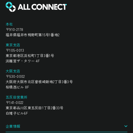
本社
〒910-2178
福井県福井市栂野町第15号1番地2
東京支店
〒105-0013
東京都港区浜松町1丁目3番1号
浜離宮ザ・タワー 4F
大阪支店
〒530-0002
大阪府大阪市北区曾根崎新地2丁目3番3号
桜橋西ビル 8F
五反田営業所
〒141-0022
東京都品川区東五反田1丁目2番33号
白雉子ビル6F
企業情報