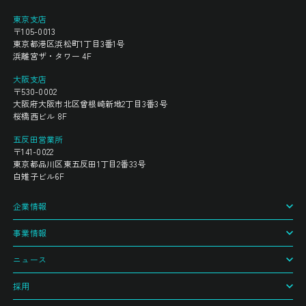
東京支店
〒105-0013
東京都港区浜松町1丁目3番1号
浜離宮ザ・タワー 4F
大阪支店
〒530-0002
大阪府大阪市北区曾根崎新地2丁目3番3号
桜橋西ビル 8F
五反田営業所
〒141-0022
東京都品川区東五反田1丁目2番33号
白雉子ビル6F
企業情報
事業情報
ニュース
採用