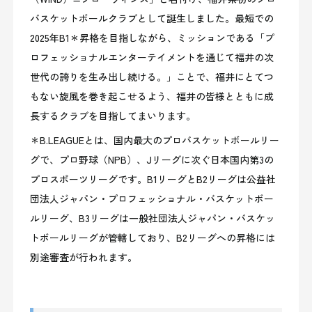
バスケットボールクラブとして誕生しました。最短での
2025年B1
＊昇格を目指しながら、ミッションである「プ
ロフェッショナルエンターテイメントを通じて福井の次
世代の誇りを生み出し続ける。」ことで、福井にとてつ
もない旋風を巻き起こせるよう、福井の皆様とともに成
長するクラブを目指してまいります。
＊
B.LEAGUE
とは、国内最大のプロバスケットボールリー
グで、プロ野球（N
PB）、Jリーグに次ぐ日本国内第3の
プロスポーツリーグです。B1
リーグとB
2
リーグは公益社
団法人ジャパン・プロフェッショナル・バスケットボー
ルリーグ、B
3
リーグは一般社団法人ジャパン・バスケッ
トボールリーグが管轄しており、B2リーグへの昇格には
別途審査が行われます。