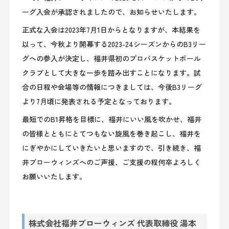
ーグ入会が承認されましたので、お知らせいたします。
正式な入会は2023年7月
1日
からとなりますが、本結果を
以って、今秋より開幕する2
023-24
シーズンからのB
3
リー
グへの参入が決定し、福井県初のプロバスケットボール
クラブとして大きな一歩を踏み出すことになります。試
合の日程や会場等の情報につきましては、今後B
3
リーグ
より7月頃に発表される予定となっております。
最短でのB
1
昇格を目標に、福井にいい風を吹かせ、福井
の皆様とともにとてつもない旋風を巻き起こし、福井を
にぎやかにしていきたいと思いますので、引き続き、福
井ブローウィンズへのご声援、ご支援の程何卒よろしく
お願いいたします。
株式会社福井ブローウィンズ 代表取締役 湯本