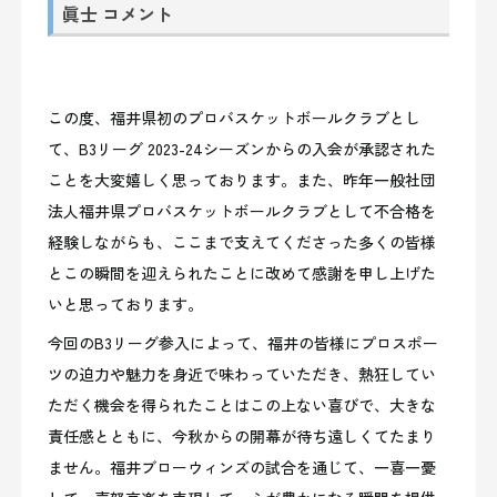
眞士 コメント
この度、福井県初のプロバスケットボールクラブとし
て、B
3
リーグ
2023-24
シーズンからの入会が承認された
ことを大変嬉しく思っております。また、昨年一般社団
法人福井県プロバスケットボールクラブとして不合格を
経験しながらも、ここまで支えてくださった多くの皆様
とこの瞬間を迎えられたことに改めて感謝を申し上げた
いと思っております。
今回のB
3
リーグ参入によって、福井の皆様にプロスポー
ツの迫力や魅力を身近で味わっていただき、熱狂してい
ただく機会を得られたことはこの上ない喜びで、大きな
責任感とともに、今秋からの開幕が待ち遠しくてたまり
ません。福井ブローウィンズの試合を通じて、一喜一憂