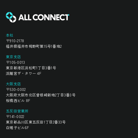
本社
〒910-2178
福井県福井市栂野町第15号1番地2
東京支店
〒105-0013
東京都港区浜松町1丁目3番1号
浜離宮ザ・タワー 4F
大阪支店
〒530-0002
大阪府大阪市北区曾根崎新地2丁目3番3号
桜橋西ビル 8F
五反田営業所
〒141-0022
東京都品川区東五反田1丁目2番33号
白雉子ビル6F