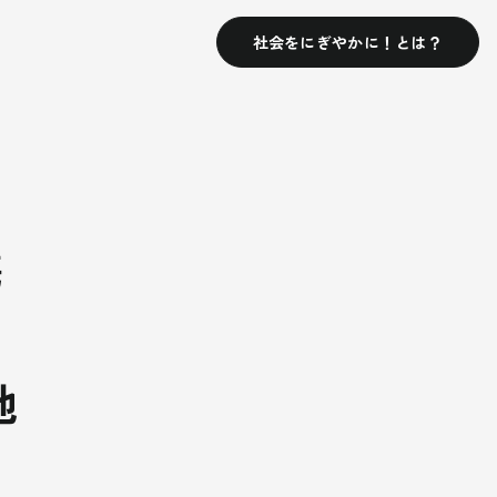
社会をにぎやかに！とは？
携
地