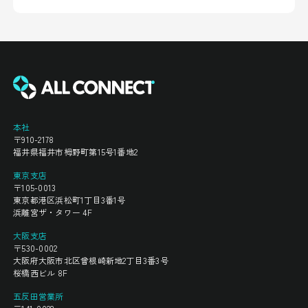
本社
〒910-2178
福井県福井市栂野町第15号1番地2
東京支店
〒105-0013
東京都港区浜松町1丁目3番1号
浜離宮ザ・タワー 4F
大阪支店
〒530-0002
大阪府大阪市北区曾根崎新地2丁目3番3号
桜橋西ビル 8F
五反田営業所