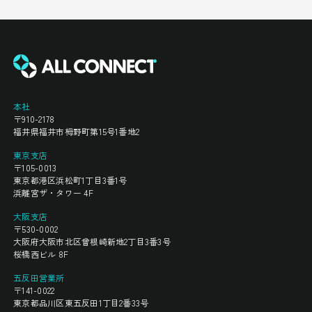
本社
〒910-2178
福井県福井市栂野町第15号1番地2
東京支店
〒105-0013
東京都港区浜松町1丁目3番1号
浜離宮ザ・タワー 4F
大阪支店
〒530-0002
大阪府大阪市北区曾根崎新地2丁目3番3号
桜橋西ビル 8F
五反田営業所
〒141-0022
東京都品川区東五反田1丁目2番33号