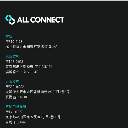
本社
〒910-2178
福井県福井市栂野町第15号1番地2
東京支店
〒105-0013
東京都港区浜松町1丁目3番1号
浜離宮ザ・タワー 4F
大阪支店
〒530-0002
大阪府大阪市北区曾根崎新地2丁目3番3号
桜橋西ビル 8F
五反田営業所
〒141-0022
東京都品川区東五反田1丁目2番33号
白雉子ビル6F