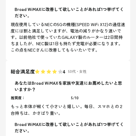
Broad WiMAXに改善して欲しいことがあれば1つ挙げてく
ださい。
現在使用しているNECの5Gの機種(SPEED WiFi X12)の通信速
度には割と満足していますが、電池の減りがかなり速いで
す。以前他社で使っていたGALAXY製のルーターは2日間持
ちましたが、NEC製は1日も持たず充電が必要になります。
この点をNECさんに改善してもらいたいです。
総合満足度
4
50代
・
女性
あなたはBroad WiMAXを家族や友達にお薦めしたいと思
いますか？
推奨度：
5
/
10
もっと本体が軽くて小さいと嬉しい。毎日、スマホとの２
台持ちは、かさばり重い。
Broad WiMAXに改善して欲しいことがあれば1つ挙げてく
ださい。