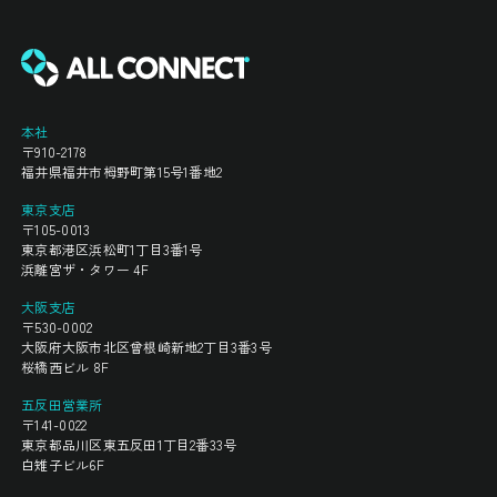
本社
〒910-2178
福井県福井市栂野町第15号1番地2
東京支店
〒105-0013
東京都港区浜松町1丁目3番1号
浜離宮ザ・タワー 4F
大阪支店
〒530-0002
大阪府大阪市北区曾根崎新地2丁目3番3号
桜橋西ビル 8F
五反田営業所
〒141-0022
東京都品川区東五反田1丁目2番33号
白雉子ビル6F