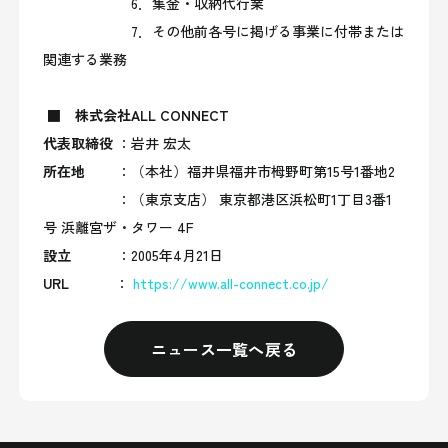
6．
集金・収納代行業
7．
その他前各号に掲げる事業に付帯または
関連する業務
■
株式会社ALL CONNECT
代表取締役
：岩井 宏太
所在地
：（本社）福井県福井市栂野町第15号1番地2
：（東京支店） 東京都港区浜松町1丁目3番1
号 浜離宮ザ・タワー 4F
設立
：2005年4月21日
URL
：
https://www.all-connect.co.jp/
ニュース一覧へ戻る