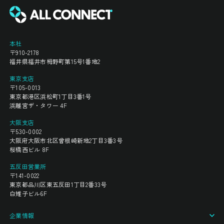
本社
〒910-2178
福井県福井市栂野町第15号1番地2
東京支店
〒105-0013
東京都港区浜松町1丁目3番1号
浜離宮ザ・タワー 4F
大阪支店
〒530-0002
大阪府大阪市北区曾根崎新地2丁目3番3号
桜橋西ビル 8F
五反田営業所
〒141-0022
東京都品川区東五反田1丁目2番33号
白雉子ビル6F
企業情報