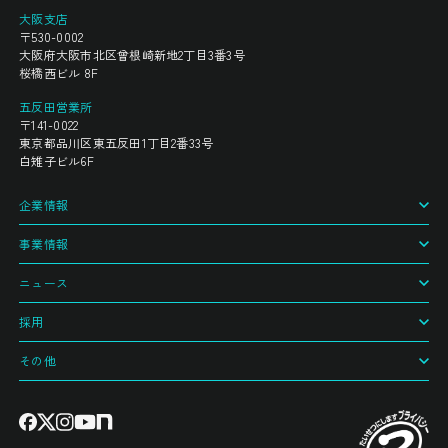
大阪支店
〒530-0002
大阪府大阪市北区曾根崎新地2丁目3番3号
桜橋西ビル 8F
五反田営業所
〒141-0022
東京都品川区東五反田1丁目2番33号
白雉子ビル6F
企業情報
事業情報
ニュース
採用
その他