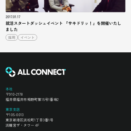
2017.01.17
就活スタートダッシュイベント 『サキドリッ！』を開催いたし
ました
採用
イベント
本社
〒910-2178
福井県福井市栂野町第15号1番地2
東京支店
〒105-0013
東京都港区浜松町1丁目3番1号
浜離宮ザ・タワー 4F