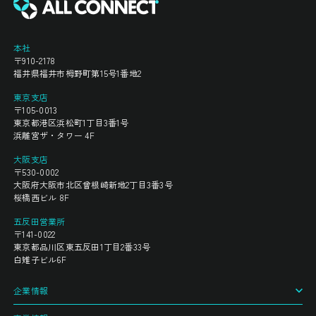
本社
〒910-2178
福井県福井市栂野町第15号1番地2
東京支店
〒105-0013
東京都港区浜松町1丁目3番1号
浜離宮ザ・タワー 4F
大阪支店
〒530-0002
大阪府大阪市北区曾根崎新地2丁目3番3号
桜橋西ビル 8F
五反田営業所
〒141-0022
東京都品川区東五反田1丁目2番33号
白雉子ビル6F
企業情報