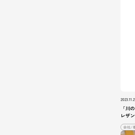
2023.11.2
「川の
レザン
会社/