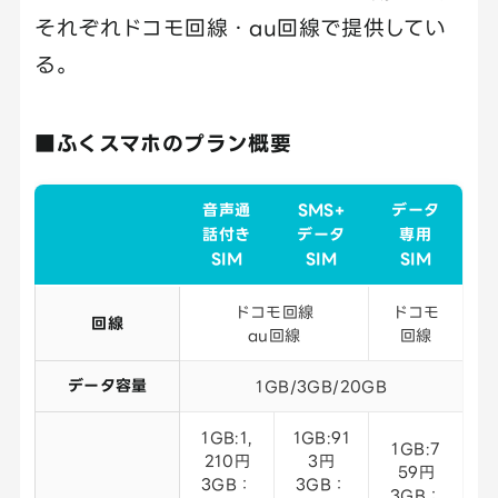
それぞれドコモ回線・au回線で提供してい
る。
■ふくスマホのプラン概要
音声通
SMS+
データ
話付き
データ
専用
SIM
SIM
SIM
ドコモ回線
ドコモ
回線
au回線
回線
データ容量
1GB/3GB/20GB
1GB:1,
1GB:91
1GB:7
210円
3円
59円
3GB：
3GB：
3GB：