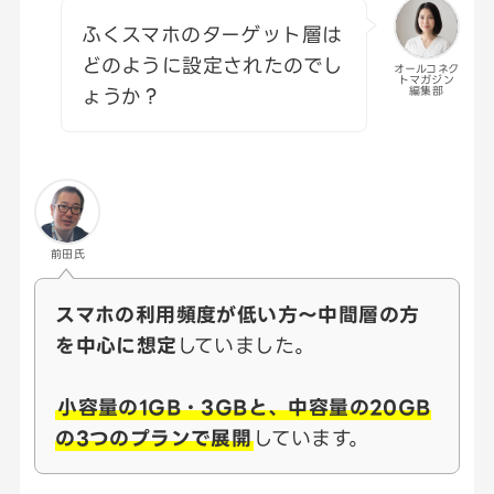
ふくスマホのターゲット層は
どのように設定されたのでし
オールコネク
トマガジン
ょうか？
編集部
前田氏
スマホの利用頻度が低い方～中間層の方
を中心に想定
していました。
小容量の1GB・3GBと、中容量の20GB
の3つのプランで展開
しています。