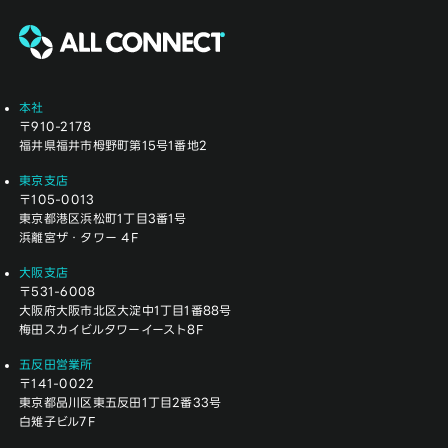
本社
〒910-2178
福井県福井市栂野町第15号1番地2
東京支店
〒105-0013
東京都港区浜松町1丁目3番1号
浜離宮ザ・タワー 4F
大阪支店
〒531-6008
大阪府大阪市北区大淀中1丁目1番88号
梅田スカイビルタワーイースト8F
五反田営業所
〒141-0022
東京都品川区東五反田1丁目2番33号
白雉子ビル7F