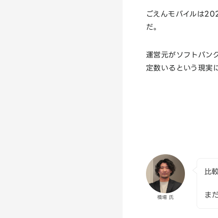
ごえんモバイルは20
だ。
運営元がソフトバン
定数いるという現実
比
ま
橋場 氏