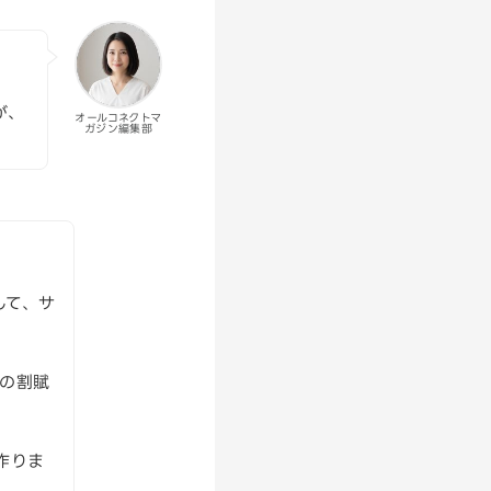
が、
オールコネクトマ
ガジン編集部
して、サ
種の割賦
作りま