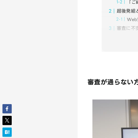
「ご
超後発組
We
審査に不
審査が通らない