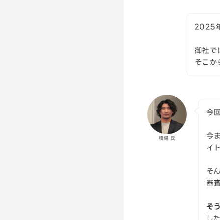
202
御社で
そこか
今
今
橋場 氏
イ
そ
審
そ
し