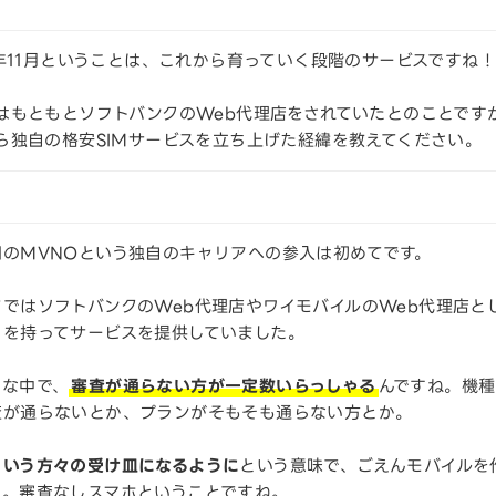
5年11月ということは、これから育っていく段階のサービスですね！
はもともとソフトバンクのWeb代理店をされていたとのことです
ら独自の格安SIMサービスを立ち上げた経緯を教えてください。
回のMVNOという独自のキャリアへの参入は初めてです。
まではソフトバンクのWeb代理店やワイモバイルのWeb代理店と
トを持ってサービスを提供していました。
んな中で、
審査が通らない方が一定数いらっしゃる
んですね。機
査が通らないとか、プランがそもそも通らない方とか。
ういう方々の受け皿になるように
という意味で、ごえんモバイルを
た。審査なしスマホということですね。