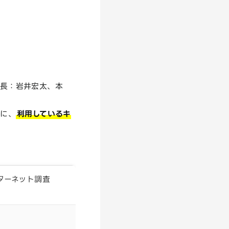
社長：岩井宏太、本
象に、
利用しているキ
ターネット調査