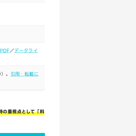
PDF
／
データライ
0）。
引用・転載に
時の重視点として「料