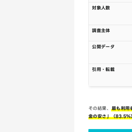
対象人数
調査主体
公開データ
引用・転載
その結果、
最も利用
金の安さ」（83.5