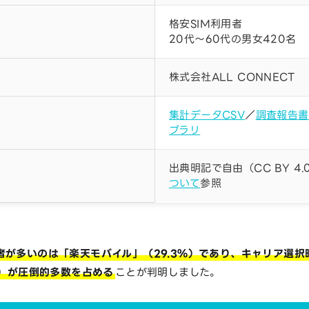
格安SIM利用者
20代～60代の男女420名
株式会社ALL CONNECT
集計データCSV
／
調査報告書
ブラリ
出典明記で自由（CC BY 4.
ついて
参照
者が多いのは「楽天モバイル」（29.3％）であり、キャリア選択
％）が圧倒的多数を占める
ことが判明しました。