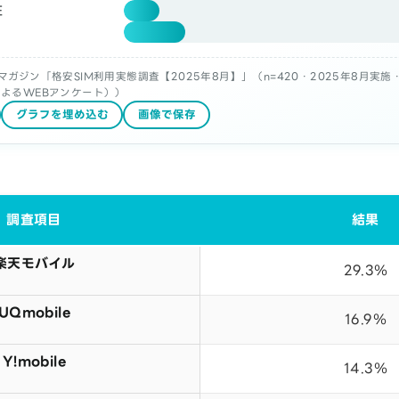
E
ガジン「格安SIM利用実態調査【2025年8月】」（n=420・2025年8月実
よるWEBアンケート））
グラフを埋め込む
画像で保存
調査項目
結果
楽天モバイル
29.3％
UQmobile
16.9％
Y!mobile
14.3％