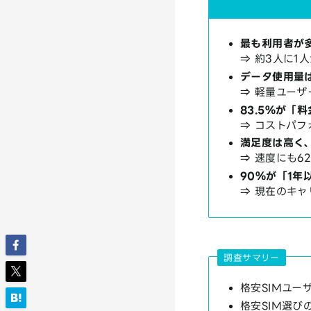
最も利用者が
⇒ 約3人に1
データ使用量は
⇒ 軽量ユー
83.5％が「
⇒ コストパ
満足度は高く
⇒ 速度にも6
90％が「1年
⇒ 現在のキ
調査サマリー
格安SIMユー
格安SIM選び