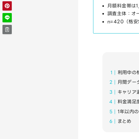
月額料金帯は1
調査主体：オー
n=420（格
利用中の
月間デー
キャリア
料金満足
1年以内
まとめ