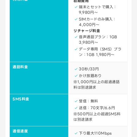
初期費用
端末とセットで購入：
9,980円～
SIMカードのみ購入：
4,000円～
リチャージ料金
音声通話プラン：1GB
3,980円～
データ専用（SMS）プラ
ン：1GB 1,980円～
通話料金
30秒/33円
かけ放題あり
※1,000円以上の超過通話
料は別途請求
SMS料金
受信：無料
送信：70文字/6.6円
※500円以上の超過SMS料
は別途請求
通信速度
下り最大110Mbps