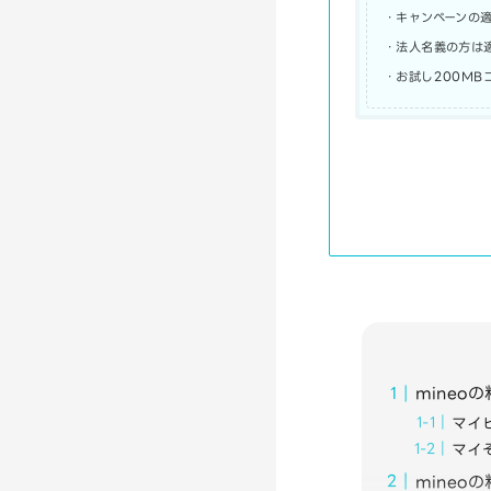
・キャンペーンの
・法人名義の方は
・お試し200M
mine
マイ
マイ
mine