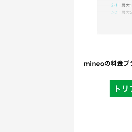
最大
最大
mineoの料金