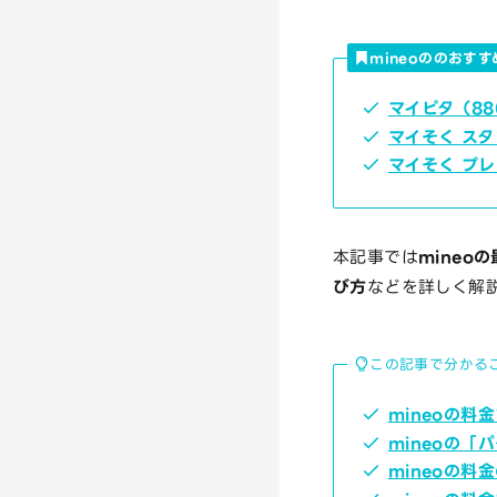
mineoののおす
マイピタ（88
マイそく スタ
マイそく プレ
本記事では
mine
び方
などを詳しく解
この記事で分かる
mineoの料
mineoの「
mineoの料