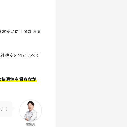
日常使いに十分な速度
社格安SIMと比べて
の快適性を保ちなが
3つ！
編集長