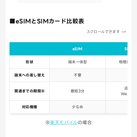
■eSIMとSIMカード比較表
スクロールできます
eSIM
SIM
形状
端末一体型
物理的な
端末への差し替え
不要
必
店頭：
開通までの期間※
最短3分
Web：
対応機種
少なめ
多
※
楽天モバイル
の場合