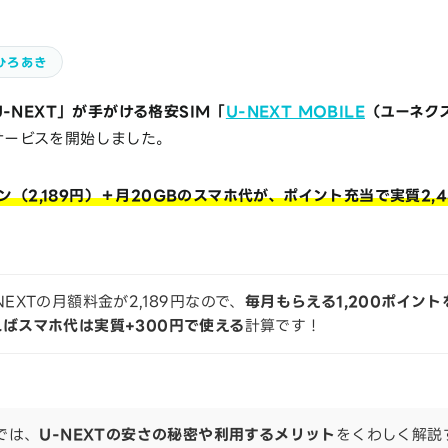
ひろあき
-NEXT」が手がける格安SIM「
U-NEXT MOBILE
（ユーネク
にサービスを開始しました。
ラン（2,189円）＋月20GBのスマホ代が、ポイント充当で実質2,
。
NEXTの月額料金が2,189円なので、
毎月もらえる1,200ポイント
ればスマホ代は実質+300円で使える
計算です！
では、
U-NEXTの安さの秘密や利用するメリット
をくわしく解説