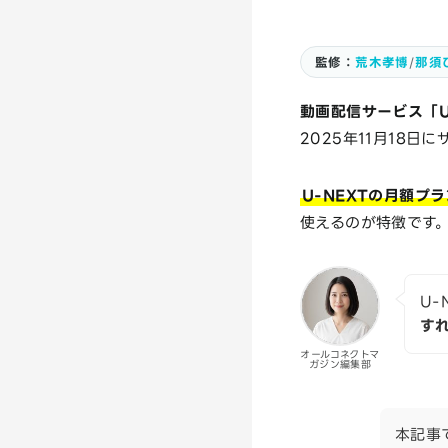
監修：
荒木孝博
/
那須
動画配信サービス「U
2025年11月18日
U-NEXTの月額プ
使えるのが特徴です
U-
す
オールコネクトマ
ガジン編集部
本記事