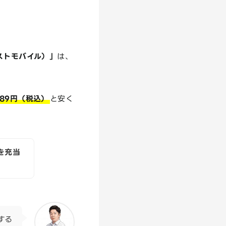
ストモバイル）」
は、
489円（税込）
と安く
を充当
する