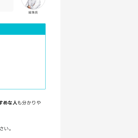
編集長
すすめな人
も分かりや
ださい。