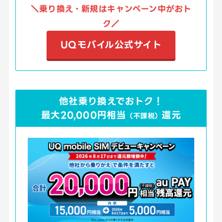
＼乗り換え・新規はキャンペーン中がおト
ク／
UQモバイル公式サイト
他社乗り換えでおトク！
最大20
,000円相当
還元
（不課税）