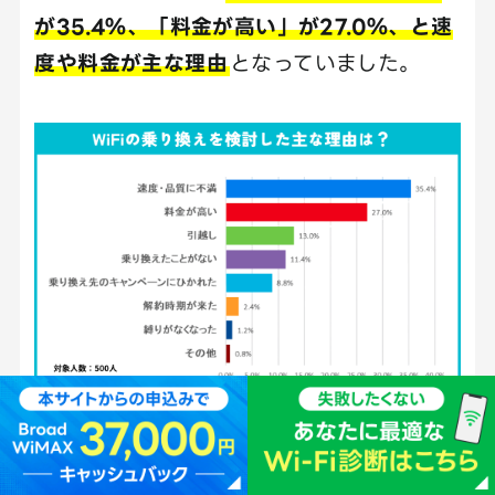
が35.4％、「料金が高い」が27.0％、と速
度や料金が主な理由
となっていました。
引用：
【WiFi乗り換え実態調査】
（n=500）