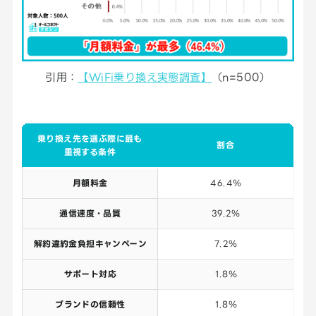
引用：
【WiFi乗り換え実態調査】
（n=500）
乗り換え先を選ぶ際に最も
割合
重視する条件
月額料金
46.4％
通信速度・品質
39.2％
解約違約金負担キャンペーン
7.2％
サポート対応
1.8％
ブランドの信頼性
1.8％