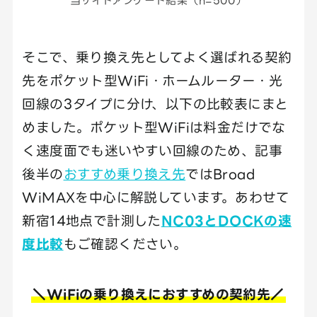
当サイトアンケート結果（n=500）
そこで、乗り換え先としてよく選ばれる契約
先をポケット型WiFi・ホームルーター・光
回線の3タイプに分け、以下の比較表にまと
めました。ポケット型WiFiは料金だけでな
く速度面でも迷いやすい回線のため、記事
後半の
おすすめ乗り換え先
ではBroad
WiMAXを中心に解説しています。あわせて
新宿14地点で計測した
NC03とDOCKの速
度比較
もご確認ください。
＼WiFiの乗り換えにおすすめの契約先／