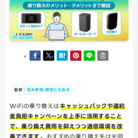
監修：
荒木孝博
/
那須ひろあき
WiFiの乗り換えは
キャッシュバックや違約
金負担キャンペーンを上手に活用すること
で、乗り換え費用を抑えつつ通信環境を改
善できます
。
おすすめの乗り換え先は光回