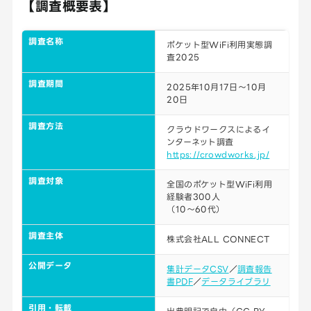
【調査概要表】
調査名称
ポケット型WiFi利用実態調
査2025
調査期間
2025年10月17日～10月
20日
調査方法
クラウドワークスによるイ
ンターネット調査
https://crowdworks.jp/
調査対象
全国のポケット型WiFi利用
経験者300人
（10〜60代）
調査主体
株式会社ALL CONNECT
公開データ
集計データCSV
／
調査報告
書PDF
／
データライブラリ
引用・転載