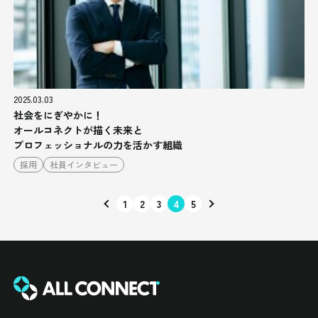
2025.03.03
社会をにぎやかに！
オールコネクトが描く未来と
プロフェッショナルの力を活かす組織
採用
社員インタビュー
1
2
3
4
5