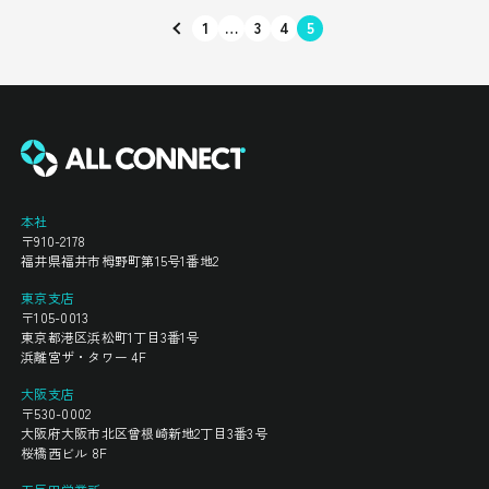
1
…
3
4
5
本社
〒910-2178
福井県福井市栂野町第15号1番地2
東京支店
〒105-0013
東京都港区浜松町1丁目3番1号
浜離宮ザ・タワー 4F
大阪支店
〒530-0002
大阪府大阪市北区曾根崎新地2丁目3番3号
桜橋西ビル 8F