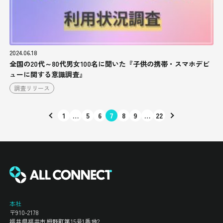
2024.06.18
全国の20代～80代男女100名に聞いた『子供の携帯・スマホデビ
ューに関する意識調査』
調査リリース
1
…
5
6
7
8
9
…
22
本社
〒910-2178
福井県福井市栂野町第15号1番地2