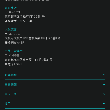
東京支店
〒105-0013
東京都港区浜松町1丁目3番1号
浜離宮ザ・タワー 4F
大阪支店
〒530-0002
大阪府大阪市北区曾根崎新地2丁目3番3号
桜橋西ビル 8F
五反田営業所
〒141-0022
東京都品川区東五反田1丁目2番33号
白雉子ビル6F
企業情報
事業情報
ニュース
採用