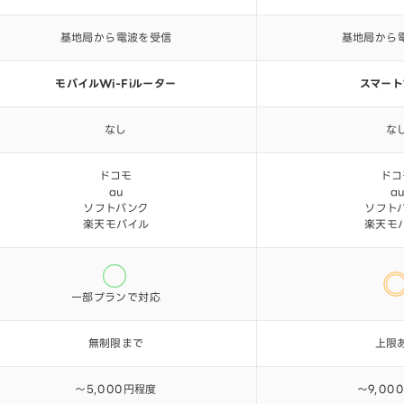
基地局から電波を受信
基地局から
モバイルWi-Fiルーター
スマート
なし
な
ドコモ
ドコ
au
a
ソフトバンク
ソフト
楽天モバイル
楽天モ
一部プランで対応
無制限まで
上限
～5,000円程度
～9,00