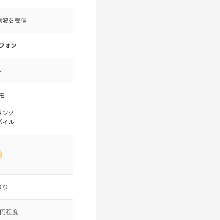
電波を受信
フォン
し
モ
u
バンク
バイル
あり
0円程度