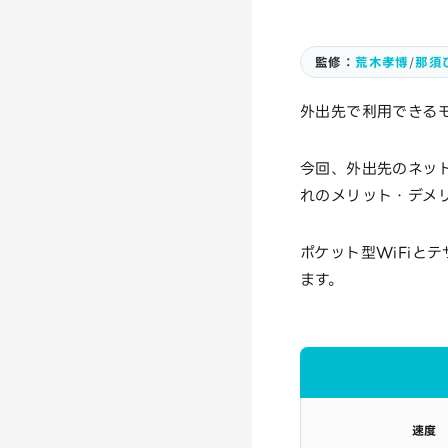
監修：
荒木孝博
/
那須
外出先で利用できるモ
今回、外出先のネッ
れのメリット・デメ
ポケット型WiFiと
ます。
速度