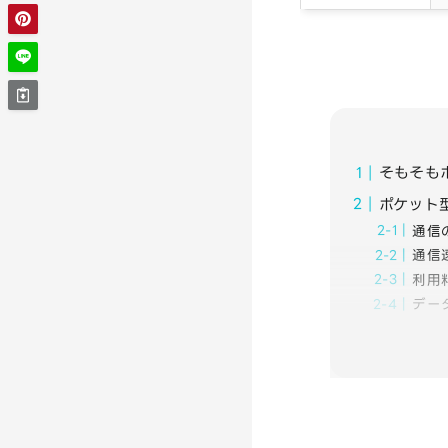
そもそも
ポケット型
通信
通信
利用
デー